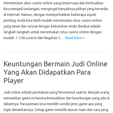
Menemukan situs casino online yang terpercaya dan berkualitas
bisa menjadi tantangan, mengingat banyaknya pilihan yang tersedia
di internet. Namun, dengan memperhatikan beberapa aspek
penting, Anda bisa lebih mudah menemukan situs casino online
yang aman dan sesuai dengan kebutuhan Anda. Berikut adalah
langkah-langkah untuk menemukan situs casino online dengan
mudah: 1. Cek Lisensi dan Regulasi 2.…
Read More »
Keuntungan Bermain Judi Online
Yang Akan Didapatkan Para
Player
Judi online adalah permainan yang fenomenal saat ini. Banyak orang
memainkan game ini karena kemudahan dan keuntungan yang ada di
dalamnya. Para pemain bisa memilih sendiri jenis game apa yang
ingin dimainkannya. Setiap game memiliki aturan main dan cara yang