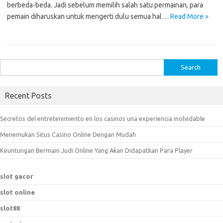
berbeda-beda. Jadi sebelum memilih salah satu permainan, para
pemain diharuskan untuk mengerti dulu semua hal…
Read More »
S
e
a
Recent Posts
r
c
Secretos del entretenimiento en los casinos una experiencia inolvidable
h
Menemukan Situs Casino Online Dengan Mudah
f
o
Keuntungan Bermain Judi Online Yang Akan Didapatkan Para Player
r
:
slot gacor
slot online
slot88