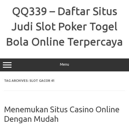
Skip
to
QQ339 – Daftar Situs
content
Judi Slot Poker Togel
Bola Online Terpercaya
Menu
TAG ARCHIVES:
SLOT GACOR 41
Menemukan Situs Casino Online
Dengan Mudah