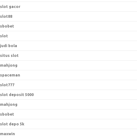
slot gacor
slot88
sbobet
slot
judi bola
situs slot
mahjong
spaceman
slot777
slot deposit 5000
mahjong
sbobet
slot depo 5k
maxwin