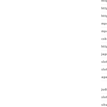
htt
htt
htt
mp
mp
cs
htt
jag
slo
slo
ag
jud
slo
sit