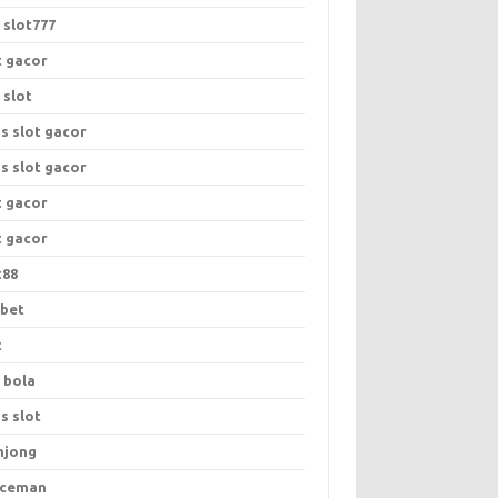
k slot777
t gacor
 slot
us slot gacor
us slot gacor
t gacor
t gacor
t88
bet
t
i bola
us slot
hjong
aceman