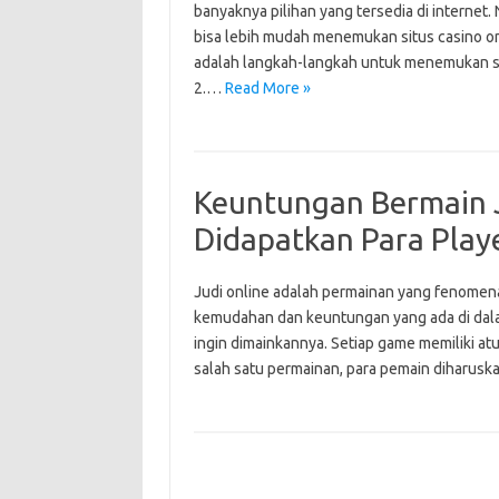
banyaknya pilihan yang tersedia di interne
bisa lebih mudah menemukan situs casino o
adalah langkah-langkah untuk menemukan sit
2.…
Read More »
Keuntungan Bermain 
Didapatkan Para Play
Judi online adalah permainan yang fenomena
kemudahan dan keuntungan yang ada di dalam
ingin dimainkannya. Setiap game memiliki a
salah satu permainan, para pemain diharus