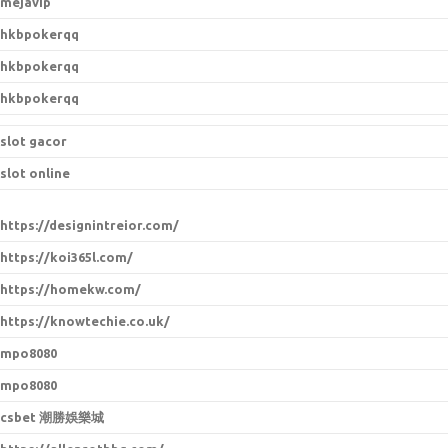
mejavip
hkbpokerqq
hkbpokerqq
hkbpokerqq
slot gacor
slot online
https://designintreior.com/
https://koi365l.com/
https://homekw.com/
https://knowtechie.co.uk/
mpo8080
mpo8080
csbet 潮勝娛樂城