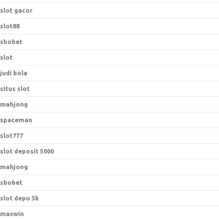
slot gacor
slot88
sbobet
slot
judi bola
situs slot
mahjong
spaceman
slot777
slot deposit 5000
mahjong
sbobet
slot depo 5k
maxwin