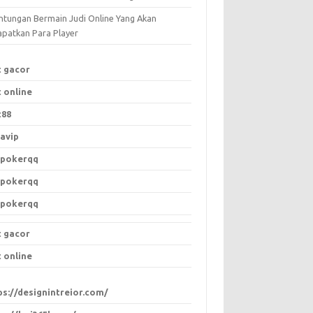
ntungan Bermain Judi Online Yang Akan
apatkan Para Player
t gacor
t online
t88
avip
bpokerqq
bpokerqq
bpokerqq
t gacor
t online
ps://designintreior.com/