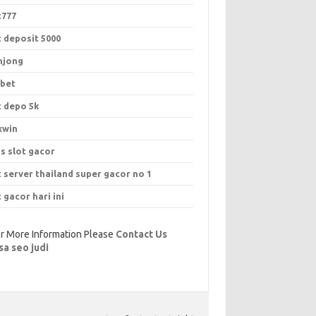
t777
t deposit 5000
hjong
bet
t depo 5k
xwin
us slot gacor
t server thailand super gacor no 1
t gacor hari ini
r More Information Please
Contact Us
sa seo judi