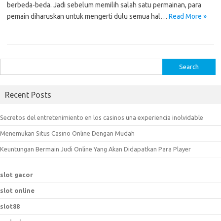
berbeda-beda. Jadi sebelum memilih salah satu permainan, para
pemain diharuskan untuk mengerti dulu semua hal…
Read More »
S
e
a
Recent Posts
r
c
Secretos del entretenimiento en los casinos una experiencia inolvidable
h
Menemukan Situs Casino Online Dengan Mudah
f
o
Keuntungan Bermain Judi Online Yang Akan Didapatkan Para Player
r
:
slot gacor
slot online
slot88