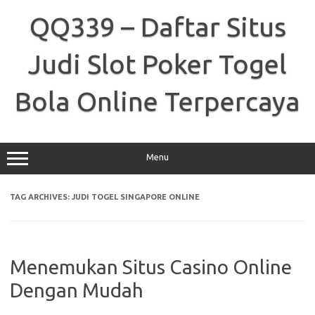
Skip
to
QQ339 – Daftar Situs
content
Judi Slot Poker Togel
Bola Online Terpercaya
Menu
TAG ARCHIVES:
JUDI TOGEL SINGAPORE ONLINE
Menemukan Situs Casino Online
Dengan Mudah