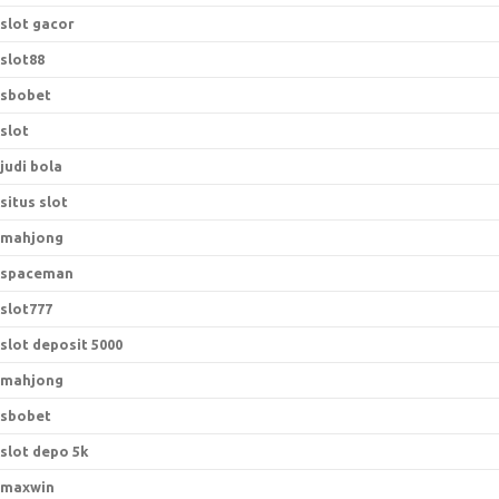
slot gacor
slot88
sbobet
slot
judi bola
situs slot
mahjong
spaceman
slot777
slot deposit 5000
mahjong
sbobet
slot depo 5k
maxwin