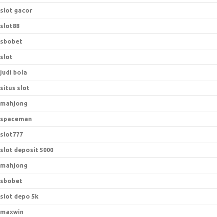
slot gacor
slot88
sbobet
slot
judi bola
situs slot
mahjong
spaceman
slot777
slot deposit 5000
mahjong
sbobet
slot depo 5k
maxwin