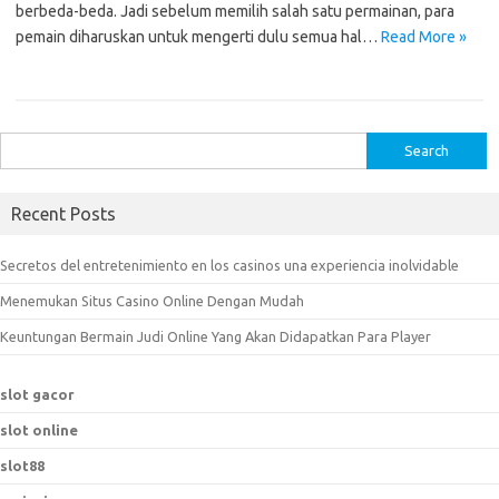
berbeda-beda. Jadi sebelum memilih salah satu permainan, para
pemain diharuskan untuk mengerti dulu semua hal…
Read More »
S
e
a
Recent Posts
r
c
Secretos del entretenimiento en los casinos una experiencia inolvidable
h
Menemukan Situs Casino Online Dengan Mudah
f
o
Keuntungan Bermain Judi Online Yang Akan Didapatkan Para Player
r
:
slot gacor
slot online
slot88