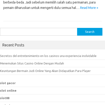
berbeda-beda. Jadi sebelum memilih salah satu permainan, para
pemain diharuskan untuk mengerti dulu semua hal…
Read More »
S
e
a
Recent Posts
r
c
Secretos del entretenimiento en los casinos una experiencia inolvidable
h
Menemukan Situs Casino Online Dengan Mudah
f
o
Keuntungan Bermain Judi Online Yang Akan Didapatkan Para Player
r
:
slot gacor
slot online
slot88