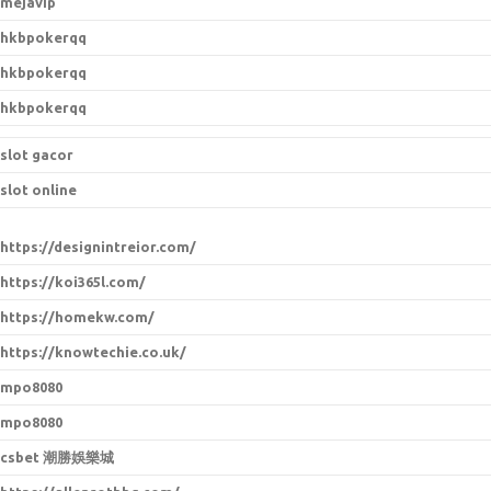
mejavip
hkbpokerqq
hkbpokerqq
hkbpokerqq
slot gacor
slot online
https://designintreior.com/
https://koi365l.com/
https://homekw.com/
https://knowtechie.co.uk/
mpo8080
mpo8080
csbet 潮勝娛樂城