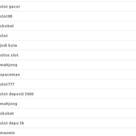
slot gacor
slot88
sbobet
slot
judi bola
situs slot
mahjong
spaceman
slot777
slot deposit 5000
mahjong
sbobet
slot depo 5k
maxwin