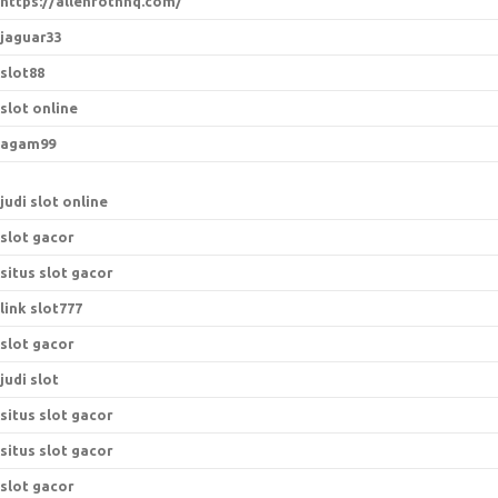
https://allenrothhq.com/
jaguar33
slot88
slot online
agam99
judi slot online
slot gacor
situs slot gacor
link slot777
slot gacor
judi slot
situs slot gacor
situs slot gacor
slot gacor