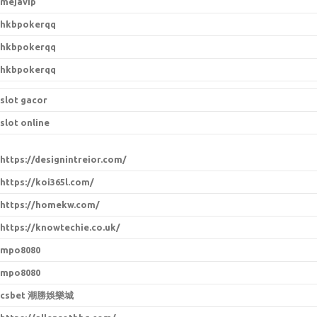
mejavip
hkbpokerqq
hkbpokerqq
hkbpokerqq
slot gacor
slot online
https://designintreior.com/
https://koi365l.com/
https://homekw.com/
https://knowtechie.co.uk/
mpo8080
mpo8080
csbet 潮勝娛樂城