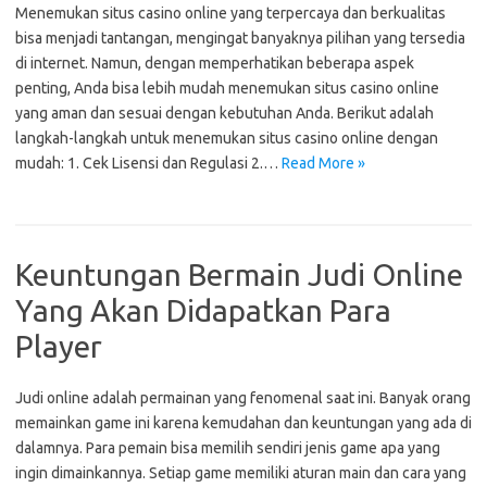
Menemukan situs casino online yang terpercaya dan berkualitas
bisa menjadi tantangan, mengingat banyaknya pilihan yang tersedia
di internet. Namun, dengan memperhatikan beberapa aspek
penting, Anda bisa lebih mudah menemukan situs casino online
yang aman dan sesuai dengan kebutuhan Anda. Berikut adalah
langkah-langkah untuk menemukan situs casino online dengan
mudah: 1. Cek Lisensi dan Regulasi 2.…
Read More »
Keuntungan Bermain Judi Online
Yang Akan Didapatkan Para
Player
Judi online adalah permainan yang fenomenal saat ini. Banyak orang
memainkan game ini karena kemudahan dan keuntungan yang ada di
dalamnya. Para pemain bisa memilih sendiri jenis game apa yang
ingin dimainkannya. Setiap game memiliki aturan main dan cara yang