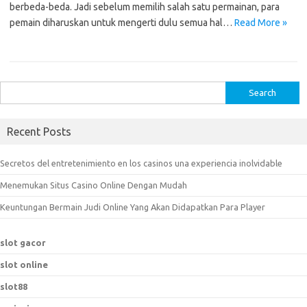
berbeda-beda. Jadi sebelum memilih salah satu permainan, para
pemain diharuskan untuk mengerti dulu semua hal…
Read More »
S
e
a
Recent Posts
r
c
Secretos del entretenimiento en los casinos una experiencia inolvidable
h
Menemukan Situs Casino Online Dengan Mudah
f
o
Keuntungan Bermain Judi Online Yang Akan Didapatkan Para Player
r
:
slot gacor
slot online
slot88