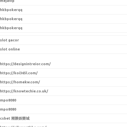
mejavip
hkbpokerqq
hkbpokerqq
hkbpokerqq
slot gacor
slot online
https://designintreior.com/
https://koi365l.com/
https://homekw.com/
https://knowtechie.co.uk/
mpo8080
mpo8080
csbet 潮勝娛樂城