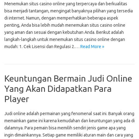
Menemukan situs casino online yang terpercaya dan berkualitas
bisa menjadi tantangan, mengingat banyaknya pilihan yang tersedia
di internet. Namun, dengan memperhatikan beberapa aspek
penting, Anda bisa lebih mudah menemukan situs casino online
yang aman dan sesuai dengan kebutuhan Anda. Berikut adalah
langkah-langkah untuk menemukan situs casino online dengan
mudah: 1. Cek Lisensi dan Regulasi 2.…
Read More »
Keuntungan Bermain Judi Online
Yang Akan Didapatkan Para
Player
Judi online adalah permainan yang fenomenal saat ini. Banyak orang
memainkan game ini karena kemudahan dan keuntungan yang ada di
dalamnya. Para pemain bisa memilih sendiri jenis game apa yang
ingin dimainkannya. Setiap game memiliki aturan main dan cara yang