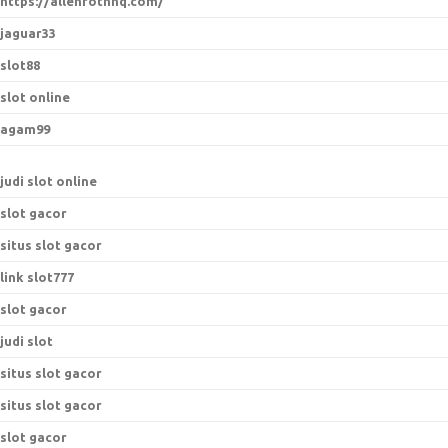
https://allenrothhq.com/
jaguar33
slot88
slot online
agam99
judi slot online
slot gacor
situs slot gacor
link slot777
slot gacor
judi slot
situs slot gacor
situs slot gacor
slot gacor