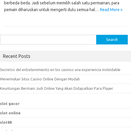
berbeda-beda. Jadi sebelum memilih salah satu permainan, para
pemain diharuskan untuk mengerti dulu semua hal…
Read More »
S
e
a
Recent Posts
r
c
Secretos del entretenimiento en los casinos una experiencia inolvidable
h
Menemukan Situs Casino Online Dengan Mudah
f
o
Keuntungan Bermain Judi Online Yang Akan Didapatkan Para Player
r
:
slot gacor
slot online
slot88