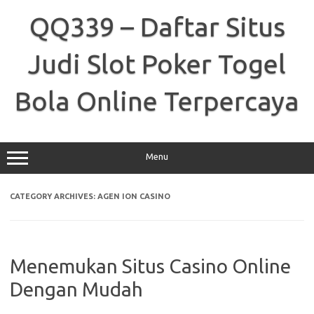
Skip
to
QQ339 – Daftar Situs
content
Judi Slot Poker Togel
Bola Online Terpercaya
Menu
CATEGORY ARCHIVES:
AGEN ION CASINO
Menemukan Situs Casino Online
Dengan Mudah