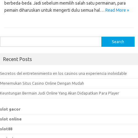
berbeda-beda. Jadi sebelum memilih salah satu permainan, para
pemain diharuskan untuk mengerti dulu semua hal…
Read More »
S
e
a
Recent Posts
r
c
Secretos del entretenimiento en los casinos una experiencia inolvidable
h
Menemukan Situs Casino Online Dengan Mudah
f
o
Keuntungan Bermain Judi Online Yang Akan Didapatkan Para Player
r
:
slot gacor
slot online
slot88