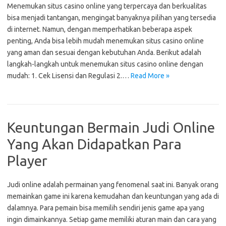
Menemukan situs casino online yang terpercaya dan berkualitas
bisa menjadi tantangan, mengingat banyaknya pilihan yang tersedia
di internet. Namun, dengan memperhatikan beberapa aspek
penting, Anda bisa lebih mudah menemukan situs casino online
yang aman dan sesuai dengan kebutuhan Anda. Berikut adalah
langkah-langkah untuk menemukan situs casino online dengan
mudah: 1. Cek Lisensi dan Regulasi 2.…
Read More »
Keuntungan Bermain Judi Online
Yang Akan Didapatkan Para
Player
Judi online adalah permainan yang fenomenal saat ini. Banyak orang
memainkan game ini karena kemudahan dan keuntungan yang ada di
dalamnya. Para pemain bisa memilih sendiri jenis game apa yang
ingin dimainkannya. Setiap game memiliki aturan main dan cara yang