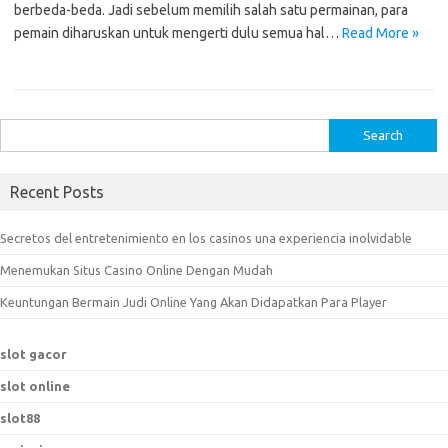
berbeda-beda. Jadi sebelum memilih salah satu permainan, para
pemain diharuskan untuk mengerti dulu semua hal…
Read More »
S
e
a
Recent Posts
r
c
Secretos del entretenimiento en los casinos una experiencia inolvidable
h
Menemukan Situs Casino Online Dengan Mudah
f
o
Keuntungan Bermain Judi Online Yang Akan Didapatkan Para Player
r
:
slot gacor
slot online
slot88