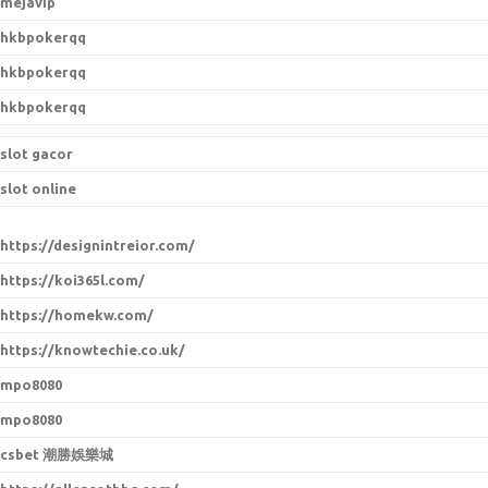
mejavip
hkbpokerqq
hkbpokerqq
hkbpokerqq
slot gacor
slot online
https://designintreior.com/
https://koi365l.com/
https://homekw.com/
https://knowtechie.co.uk/
mpo8080
mpo8080
csbet 潮勝娛樂城