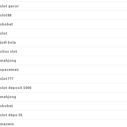
slot gacor
slot88
sbobet
slot
judi bola
situs slot
mahjong
spaceman
slot777
slot deposit 5000
mahjong
sbobet
slot depo 5k
maxwin