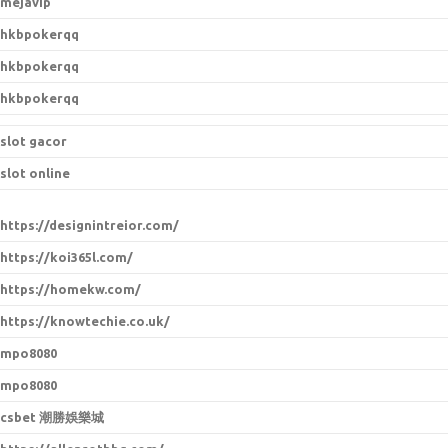
mejavip
hkbpokerqq
hkbpokerqq
hkbpokerqq
slot gacor
slot online
https://designintreior.com/
https://koi365l.com/
https://homekw.com/
https://knowtechie.co.uk/
mpo8080
mpo8080
csbet 潮勝娛樂城