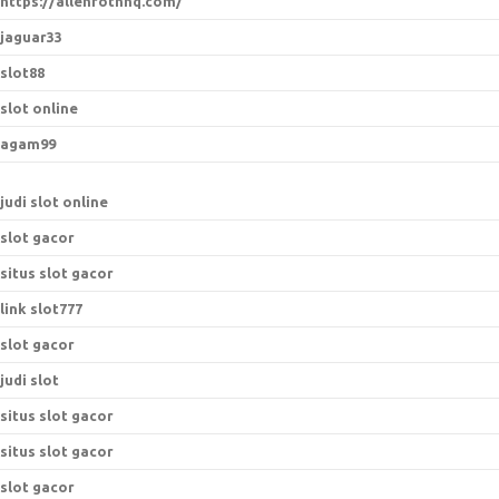
https://allenrothhq.com/
jaguar33
slot88
slot online
agam99
judi slot online
slot gacor
situs slot gacor
link slot777
slot gacor
judi slot
situs slot gacor
situs slot gacor
slot gacor