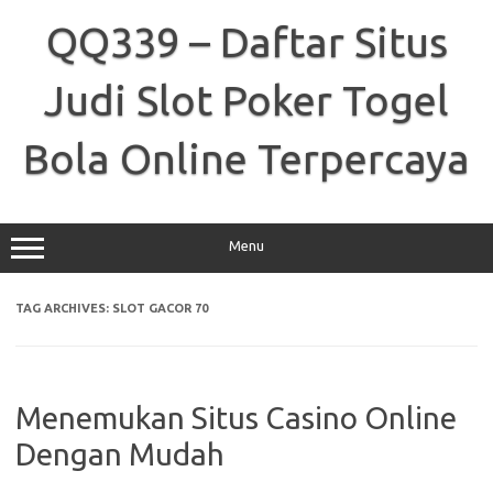
Skip
to
QQ339 – Daftar Situs
content
Judi Slot Poker Togel
Bola Online Terpercaya
Menu
TAG ARCHIVES:
SLOT GACOR 70
Menemukan Situs Casino Online
Dengan Mudah