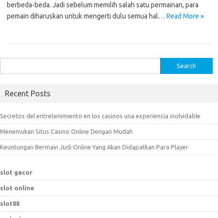
berbeda-beda. Jadi sebelum memilih salah satu permainan, para
pemain diharuskan untuk mengerti dulu semua hal…
Read More »
S
e
a
Recent Posts
r
c
Secretos del entretenimiento en los casinos una experiencia inolvidable
h
Menemukan Situs Casino Online Dengan Mudah
f
o
Keuntungan Bermain Judi Online Yang Akan Didapatkan Para Player
r
:
slot gacor
slot online
slot88