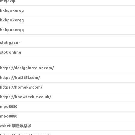
mejavip
hkbpokerqq
hkbpokerqq
hkbpokerqq
slot gacor
slot online
https://designintreior.com/
https://koi365l.com/
https://homekw.com/
https://knowtechie.co.uk/
mpo8080
mpo8080
csbet 潮勝娛樂城