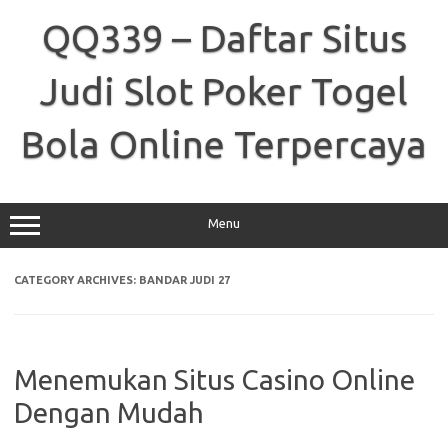
Skip
to
QQ339 – Daftar Situs
content
Judi Slot Poker Togel
Bola Online Terpercaya
Menu
CATEGORY ARCHIVES:
BANDAR JUDI 27
Menemukan Situs Casino Online
Dengan Mudah