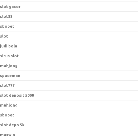
slot gacor
slot88
sbobet
slot
judi bola
situs slot
mahjong
spaceman
slot777
slot deposit 5000
mahjong
sbobet
slot depo 5k
maxwin