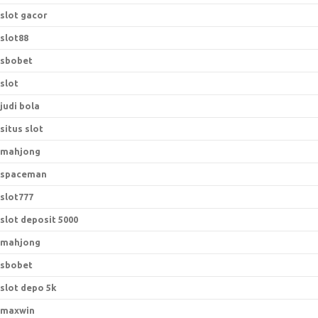
slot gacor
slot88
sbobet
slot
judi bola
situs slot
mahjong
spaceman
slot777
slot deposit 5000
mahjong
sbobet
slot depo 5k
maxwin