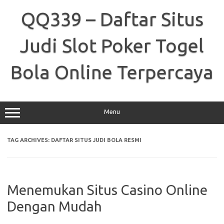
Skip
to
QQ339 – Daftar Situs
content
Judi Slot Poker Togel
Bola Online Terpercaya
Menu
TAG ARCHIVES:
DAFTAR SITUS JUDI BOLA RESMI
Menemukan Situs Casino Online
Dengan Mudah