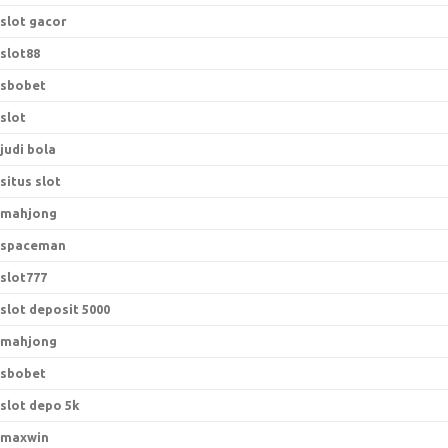
slot gacor
slot88
sbobet
slot
judi bola
situs slot
mahjong
spaceman
slot777
slot deposit 5000
mahjong
sbobet
slot depo 5k
maxwin