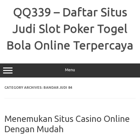
Skip
to
QQ339 – Daftar Situs
content
Judi Slot Poker Togel
Bola Online Terpercaya
Menu
CATEGORY ARCHIVES:
BANDAR JUDI 84
Menemukan Situs Casino Online
Dengan Mudah