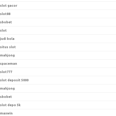
slot gacor
slot88
sbobet
slot
judi bola
situs slot
mahjong
spaceman
slot777
slot deposit 5000
mahjong
sbobet
slot depo 5k
maxwin