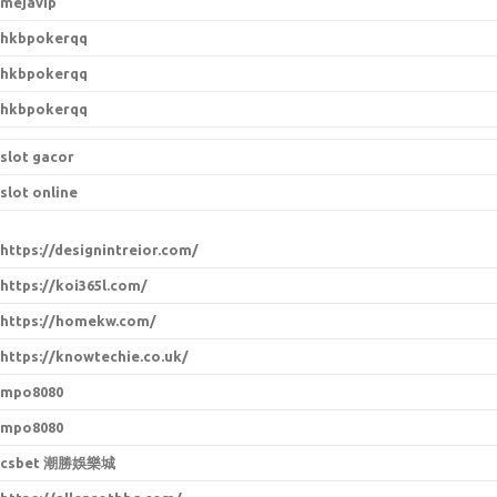
mejavip
hkbpokerqq
hkbpokerqq
hkbpokerqq
slot gacor
slot online
https://designintreior.com/
https://koi365l.com/
https://homekw.com/
https://knowtechie.co.uk/
mpo8080
mpo8080
csbet 潮勝娛樂城