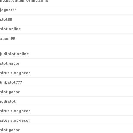
https://allenrothhq.com/
jaguar33
slot88
slot online
agam99
judi slot online
slot gacor
situs slot gacor
link slot777
slot gacor
judi slot
situs slot gacor
situs slot gacor
slot gacor