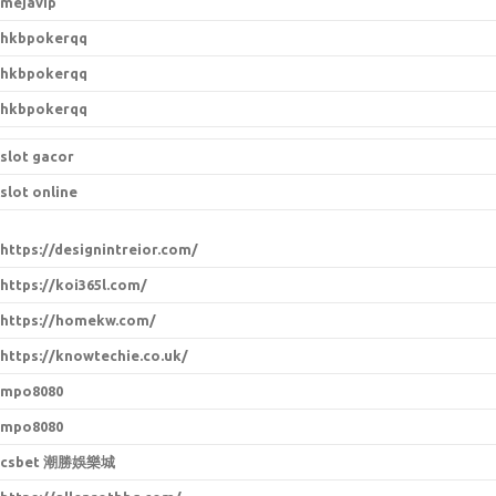
mejavip
hkbpokerqq
hkbpokerqq
hkbpokerqq
slot gacor
slot online
https://designintreior.com/
https://koi365l.com/
https://homekw.com/
https://knowtechie.co.uk/
mpo8080
mpo8080
csbet 潮勝娛樂城