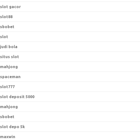
slot gacor
slot88
sbobet
slot
judi bola
situs slot
mahjong
spaceman
slot777
slot deposit 5000
mahjong
sbobet
slot depo 5k
maxwin