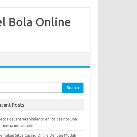
el Bola Online
rch
ecent Posts
etos del entretenimiento en los casinos una
riencia inolvidable
emukan Situs Casino Online Dengan Mudah