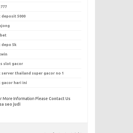
t777
t deposit 5000
hjong
bet
t depo 5k
xwin
us slot gacor
t server thailand super gacor no 1
t gacor hari ini
r More Information Please
Contact Us
sa seo judi