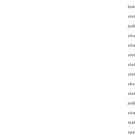
lin
slo
judi
sit
sit
slo
slo
slo
sbo
slo
jud
sit
ma
sp