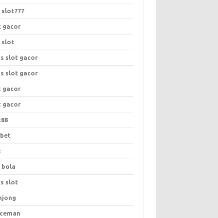
k slot777
t gacor
 slot
us slot gacor
us slot gacor
t gacor
t gacor
t88
bet
t
i bola
us slot
hjong
aceman