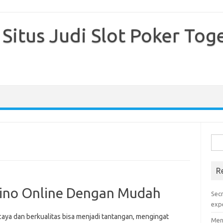
Situs Judi Slot Poker Tog
Sea
for:
R
ino Online Dengan Mudah
Secr
expe
aya dan berkualitas bisa menjadi tantangan, mengingat
Men