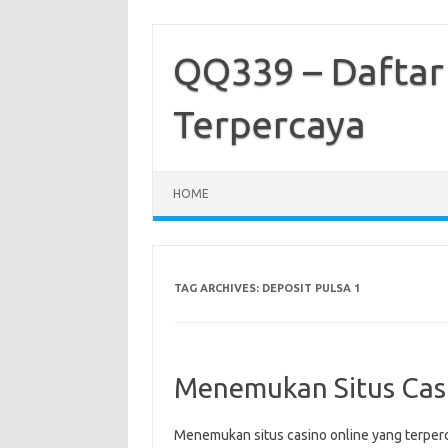
Skip
to
content
QQ339 – Daftar 
Terpercaya
HOME
TAG ARCHIVES:
DEPOSIT PULSA 1
Menemukan Situs Cas
Menemukan situs casino online yang terperc