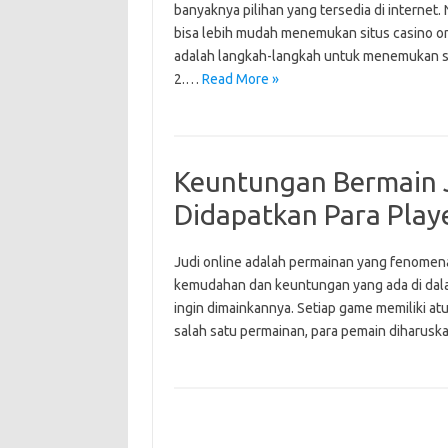
banyaknya pilihan yang tersedia di interne
bisa lebih mudah menemukan situs casino o
adalah langkah-langkah untuk menemukan sit
2.…
Read More »
Keuntungan Bermain 
Didapatkan Para Play
Judi online adalah permainan yang fenomena
kemudahan dan keuntungan yang ada di dalam
ingin dimainkannya. Setiap game memiliki a
salah satu permainan, para pemain diharus