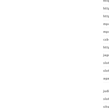
htt
htt
htt
mp
mp
cs
htt
jag
slo
slo
ag
jud
slo
sit