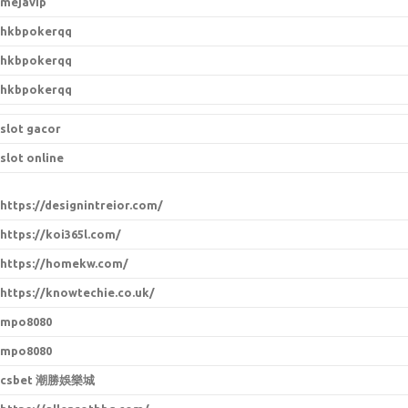
mejavip
hkbpokerqq
hkbpokerqq
hkbpokerqq
slot gacor
slot online
https://designintreior.com/
https://koi365l.com/
https://homekw.com/
https://knowtechie.co.uk/
mpo8080
mpo8080
csbet 潮勝娛樂城