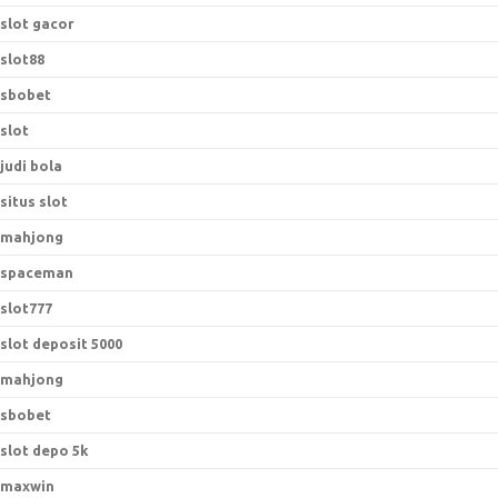
slot gacor
slot88
sbobet
slot
judi bola
situs slot
mahjong
spaceman
slot777
slot deposit 5000
mahjong
sbobet
slot depo 5k
maxwin