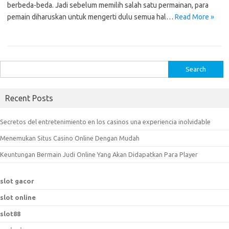
berbeda-beda. Jadi sebelum memilih salah satu permainan, para
pemain diharuskan untuk mengerti dulu semua hal…
Read More »
S
e
a
Recent Posts
r
c
Secretos del entretenimiento en los casinos una experiencia inolvidable
h
Menemukan Situs Casino Online Dengan Mudah
f
o
Keuntungan Bermain Judi Online Yang Akan Didapatkan Para Player
r
:
slot gacor
slot online
slot88