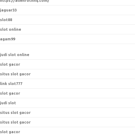
https://allenrothhq.com/
jaguar33
slot88
slot online
agam99
judi slot online
slot gacor
situs slot gacor
link slot777
slot gacor
judi slot
situs slot gacor
situs slot gacor
slot gacor