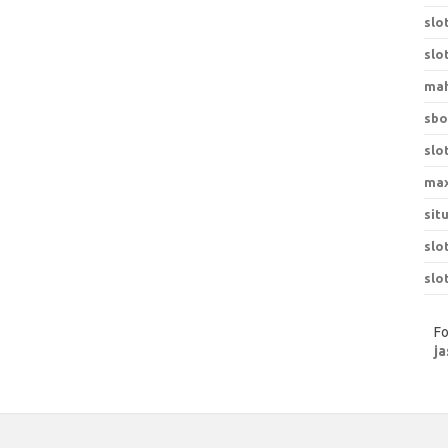
slo
slo
ma
sbo
slo
ma
sit
slo
slo
Fo
ja