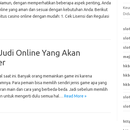
t. Namun, dengan memperhatikan beberapa aspek penting, Anda
Keu
nline yang aman dan sesuai dengan kebutuhan Anda. Berikut
Did
us casino online dengan mudah: 1. Cek Lisensi dan Regulasi
slo
slo
slo
Judi Online Yang Akan
mej
er
hk
hk
l saat ini. Banyak orang memainkan game ini karena
nya. Para pemain bisa memilih sendiri jenis game apa yang
hk
turan main dan cara yang berbeda-beda. Jadi sebelum memilih
kan untuk mengerti dulu semua hal…
Read More »
slo
slo
htt