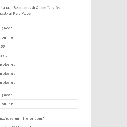
ntungan Bermain Judi Online Yang Akan
apatkan Para Player
t gacor
t online
t88
avip
bpokerqq
bpokerqq
bpokerqq
t gacor
t online
ps://designintreior.com/