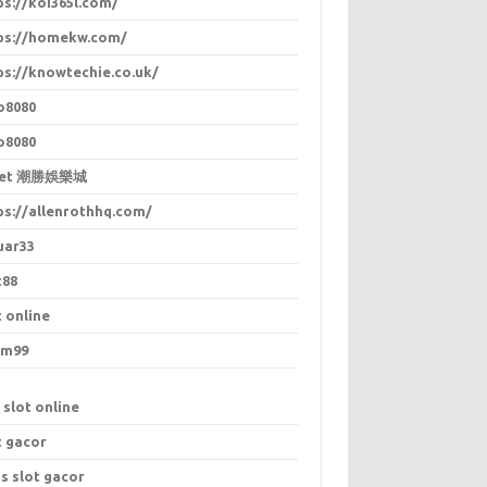
ps://koi365l.com/
ps://homekw.com/
ps://knowtechie.co.uk/
o8080
o8080
bet 潮勝娛樂城
ps://allenrothhq.com/
uar33
t88
t online
am99
i slot online
t gacor
us slot gacor