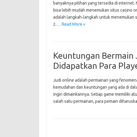
banyaknya pilihan yang tersedia di interne
bisa lebih mudah menemukan situs casino o
adalah langkah-langkah untuk menemukan sit
2.…
Read More »
Keuntungan Bermain 
Didapatkan Para Play
Judi online adalah permainan yang fenomena
kemudahan dan keuntungan yang ada di dalam
ingin dimainkannya. Setiap game memiliki a
salah satu permainan, para pemain diharus