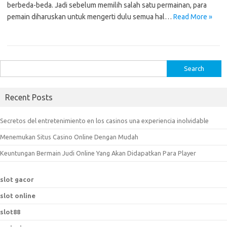
berbeda-beda. Jadi sebelum memilih salah satu permainan, para
pemain diharuskan untuk mengerti dulu semua hal…
Read More »
S
e
a
Recent Posts
r
c
Secretos del entretenimiento en los casinos una experiencia inolvidable
h
Menemukan Situs Casino Online Dengan Mudah
f
o
Keuntungan Bermain Judi Online Yang Akan Didapatkan Para Player
r
:
slot gacor
slot online
slot88