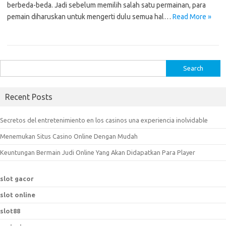
berbeda-beda. Jadi sebelum memilih salah satu permainan, para
pemain diharuskan untuk mengerti dulu semua hal…
Read More »
S
e
a
Recent Posts
r
c
Secretos del entretenimiento en los casinos una experiencia inolvidable
h
Menemukan Situs Casino Online Dengan Mudah
f
o
Keuntungan Bermain Judi Online Yang Akan Didapatkan Para Player
r
:
slot gacor
slot online
slot88