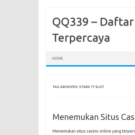
Skip
to
content
QQ339 – Daftar 
Terpercaya
HOME
TAG ARCHIVES:
STARS 77 SLOT
Menemukan Situs Cas
Menemukan situs casino online yang terperc