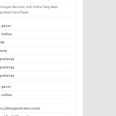
ntungan Bermain Judi Online Yang Akan
apatkan Para Player
t gacor
t online
t88
avip
bpokerqq
bpokerqq
bpokerqq
t gacor
t online
ps://designintreior.com/