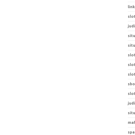
lin
slo
judi
sit
sit
slo
slo
slo
sbo
slo
jud
sit
ma
sp