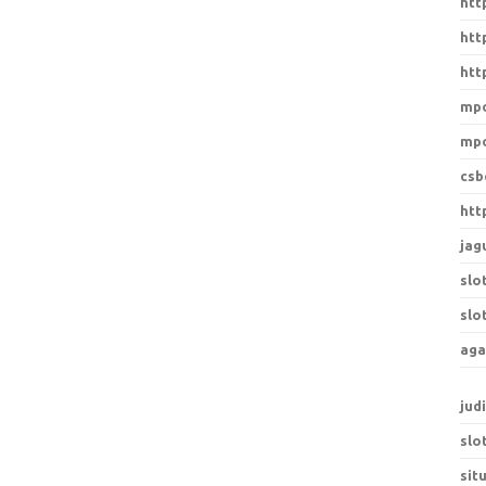
htt
htt
htt
mp
mp
cs
htt
jag
slo
slo
ag
jud
slo
sit