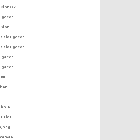
k slot777
t gacor
 slot
us slot gacor
us slot gacor
t gacor
t gacor
t88
bet
t
i bola
us slot
hjong
aceman