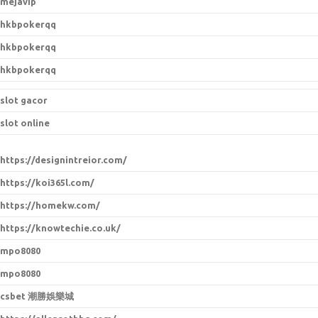
mejavip
hkbpokerqq
hkbpokerqq
hkbpokerqq
slot gacor
slot online
https://designintreior.com/
https://koi365l.com/
https://homekw.com/
https://knowtechie.co.uk/
mpo8080
mpo8080
csbet 潮勝娛樂城