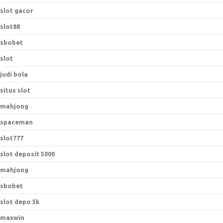
slot gacor
slot88
sbobet
slot
judi bola
situs slot
mahjong
spaceman
slot777
slot deposit 5000
mahjong
sbobet
slot depo 5k
maxwin