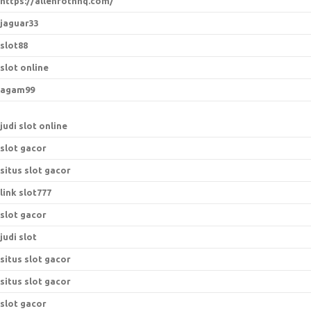
https://allenrothhq.com/
jaguar33
slot88
slot online
agam99
judi slot online
slot gacor
situs slot gacor
link slot777
slot gacor
judi slot
situs slot gacor
situs slot gacor
slot gacor