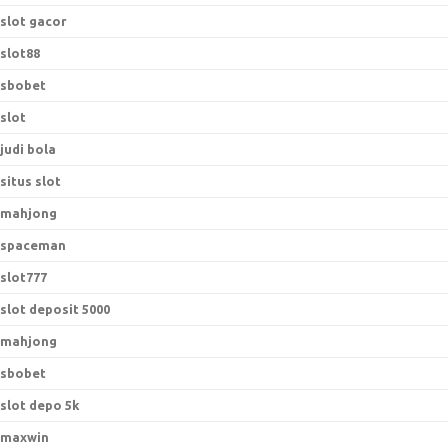
slot gacor
slot88
sbobet
slot
judi bola
situs slot
mahjong
spaceman
slot777
slot deposit 5000
mahjong
sbobet
slot depo 5k
maxwin