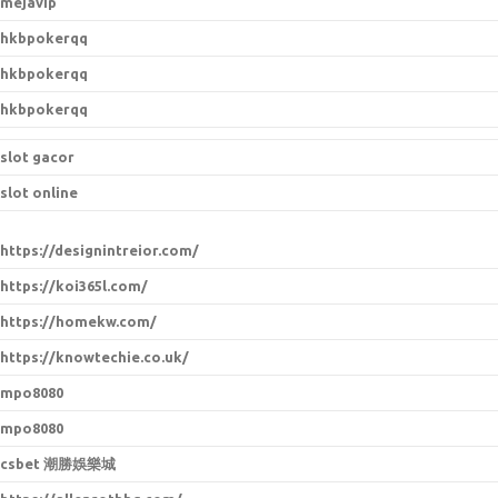
mejavip
hkbpokerqq
hkbpokerqq
hkbpokerqq
slot gacor
slot online
https://designintreior.com/
https://koi365l.com/
https://homekw.com/
https://knowtechie.co.uk/
mpo8080
mpo8080
csbet 潮勝娛樂城