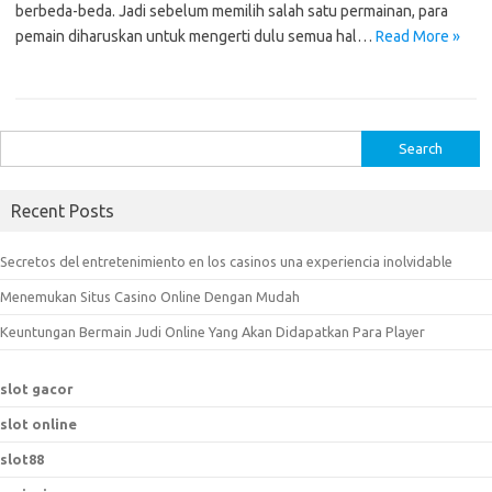
berbeda-beda. Jadi sebelum memilih salah satu permainan, para
pemain diharuskan untuk mengerti dulu semua hal…
Read More »
S
e
a
Recent Posts
r
c
Secretos del entretenimiento en los casinos una experiencia inolvidable
h
Menemukan Situs Casino Online Dengan Mudah
f
o
Keuntungan Bermain Judi Online Yang Akan Didapatkan Para Player
r
:
slot gacor
slot online
slot88