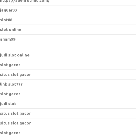
https://allenrothhq.com/
jaguar33
slot88
slot online
agam99
judi slot online
slot gacor
situs slot gacor
link slot777
slot gacor
judi slot
situs slot gacor
situs slot gacor
slot gacor