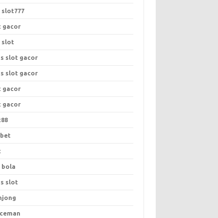
k slot777
t gacor
 slot
us slot gacor
us slot gacor
t gacor
t gacor
t88
bet
t
i bola
us slot
hjong
aceman