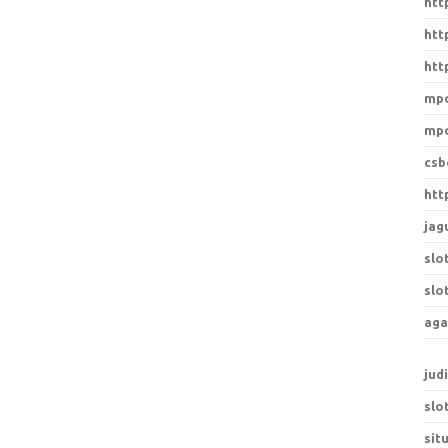
htt
htt
htt
mp
mp
cs
htt
jag
slo
slo
ag
jud
slo
sit