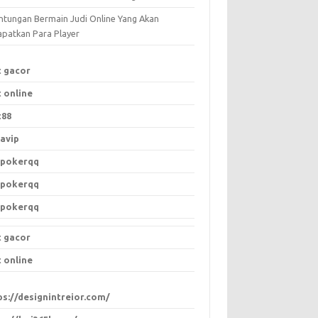
ntungan Bermain Judi Online Yang Akan
apatkan Para Player
t gacor
t online
t88
avip
bpokerqq
bpokerqq
bpokerqq
t gacor
t online
ps://designintreior.com/