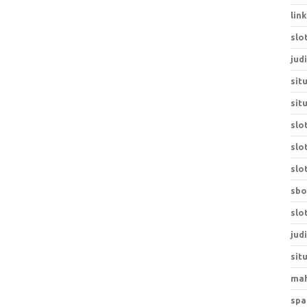
lin
slo
judi
sit
sit
slo
slo
slo
sbo
slo
jud
sit
ma
sp