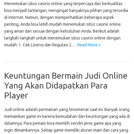
Menemukan situs casino online yang terpercaya dan berkualitas
bisa menjadi tantangan, mengingat banyaknya pilihan yang tersedia
di internet. Namun, dengan memperhatikan beberapa aspek
penting, Anda bisa lebih mudah menemukan situs casino online
yang aman dan sesuai dengan kebutuhan Anda. Berikut adalah
langkah-langkah untuk menemukan situs casino online dengan
mudah: 1. Cek Lisensi dan Regulasi 2.…
Read More »
Keuntungan Bermain Judi Online
Yang Akan Didapatkan Para
Player
Judi online adalah permainan yang fenomenal saat ini. Banyak orang
memainkan game ini karena kemudahan dan keuntungan yang ada di
dalamnya. Para pemain bisa memilih sendiri jenis game apa yang
ingin dimainkannya. Setiap game memiliki aturan main dan cara yang