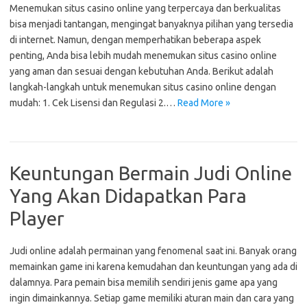
Menemukan situs casino online yang terpercaya dan berkualitas
bisa menjadi tantangan, mengingat banyaknya pilihan yang tersedia
di internet. Namun, dengan memperhatikan beberapa aspek
penting, Anda bisa lebih mudah menemukan situs casino online
yang aman dan sesuai dengan kebutuhan Anda. Berikut adalah
langkah-langkah untuk menemukan situs casino online dengan
mudah: 1. Cek Lisensi dan Regulasi 2.…
Read More »
Keuntungan Bermain Judi Online
Yang Akan Didapatkan Para
Player
Judi online adalah permainan yang fenomenal saat ini. Banyak orang
memainkan game ini karena kemudahan dan keuntungan yang ada di
dalamnya. Para pemain bisa memilih sendiri jenis game apa yang
ingin dimainkannya. Setiap game memiliki aturan main dan cara yang