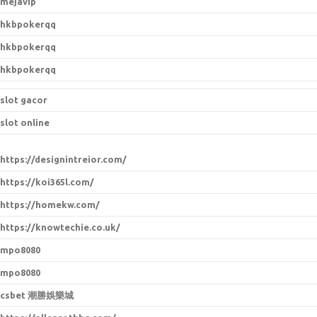
mejavip
hkbpokerqq
hkbpokerqq
hkbpokerqq
slot gacor
slot online
https://designintreior.com/
https://koi365l.com/
https://homekw.com/
https://knowtechie.co.uk/
mpo8080
mpo8080
csbet 潮勝娛樂城