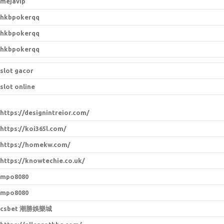
mejavip
hkbpokerqq
hkbpokerqq
hkbpokerqq
slot gacor
slot online
https://designintreior.com/
https://koi365l.com/
https://homekw.com/
https://knowtechie.co.uk/
mpo8080
mpo8080
csbet 潮勝娛樂城