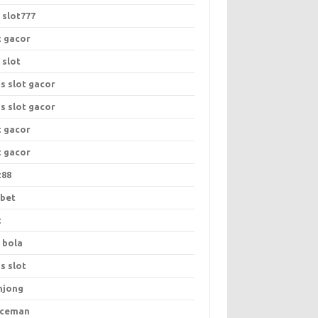
k slot777
t gacor
 slot
us slot gacor
us slot gacor
t gacor
t gacor
t88
bet
t
i bola
us slot
hjong
aceman