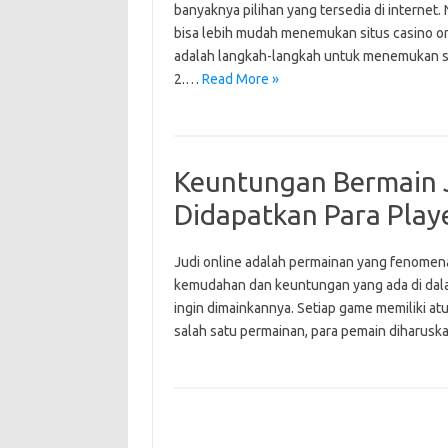
banyaknya pilihan yang tersedia di interne
bisa lebih mudah menemukan situs casino o
adalah langkah-langkah untuk menemukan sit
2.…
Read More »
Keuntungan Bermain 
Didapatkan Para Play
Judi online adalah permainan yang fenomena
kemudahan dan keuntungan yang ada di dalam
ingin dimainkannya. Setiap game memiliki a
salah satu permainan, para pemain diharus