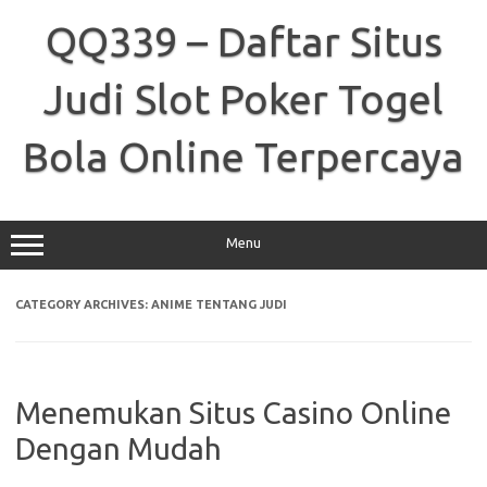
Skip
to
QQ339 – Daftar Situs
content
Judi Slot Poker Togel
Bola Online Terpercaya
Menu
CATEGORY ARCHIVES:
ANIME TENTANG JUDI
Menemukan Situs Casino Online
Dengan Mudah