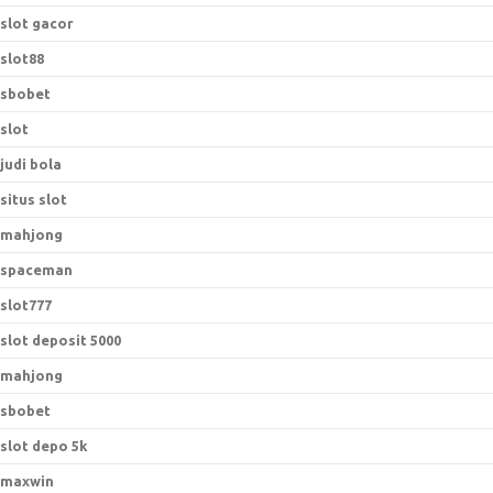
slot gacor
slot88
sbobet
slot
judi bola
situs slot
mahjong
spaceman
slot777
slot deposit 5000
mahjong
sbobet
slot depo 5k
maxwin