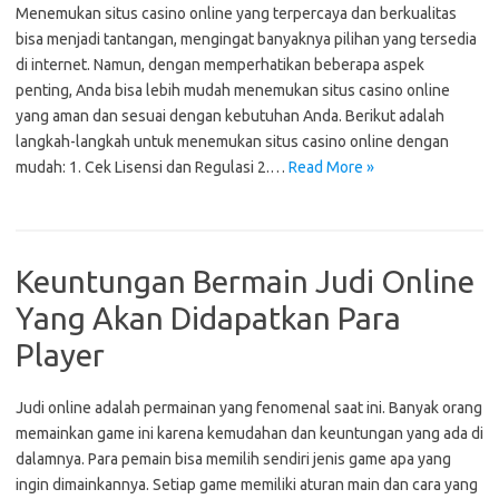
Menemukan situs casino online yang terpercaya dan berkualitas
bisa menjadi tantangan, mengingat banyaknya pilihan yang tersedia
di internet. Namun, dengan memperhatikan beberapa aspek
penting, Anda bisa lebih mudah menemukan situs casino online
yang aman dan sesuai dengan kebutuhan Anda. Berikut adalah
langkah-langkah untuk menemukan situs casino online dengan
mudah: 1. Cek Lisensi dan Regulasi 2.…
Read More »
Keuntungan Bermain Judi Online
Yang Akan Didapatkan Para
Player
Judi online adalah permainan yang fenomenal saat ini. Banyak orang
memainkan game ini karena kemudahan dan keuntungan yang ada di
dalamnya. Para pemain bisa memilih sendiri jenis game apa yang
ingin dimainkannya. Setiap game memiliki aturan main dan cara yang