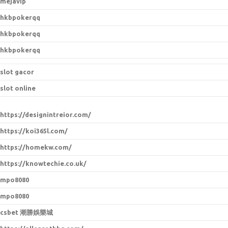
mejavip
hkbpokerqq
hkbpokerqq
hkbpokerqq
slot gacor
slot online
https://designintreior.com/
https://koi365l.com/
https://homekw.com/
https://knowtechie.co.uk/
mpo8080
mpo8080
csbet 潮勝娛樂城