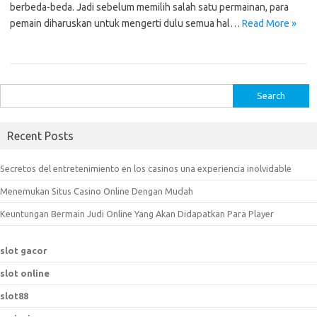
berbeda-beda. Jadi sebelum memilih salah satu permainan, para
pemain diharuskan untuk mengerti dulu semua hal…
Read More »
S
e
a
Recent Posts
r
c
Secretos del entretenimiento en los casinos una experiencia inolvidable
h
Menemukan Situs Casino Online Dengan Mudah
f
o
Keuntungan Bermain Judi Online Yang Akan Didapatkan Para Player
r
:
slot gacor
slot online
slot88