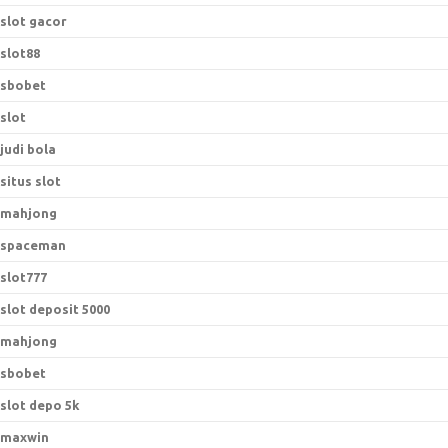
slot gacor
slot88
sbobet
slot
judi bola
situs slot
mahjong
spaceman
slot777
slot deposit 5000
mahjong
sbobet
slot depo 5k
maxwin