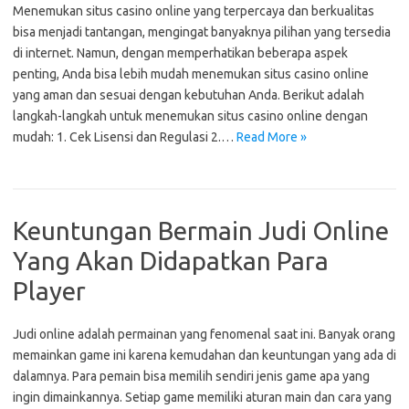
Menemukan situs casino online yang terpercaya dan berkualitas
bisa menjadi tantangan, mengingat banyaknya pilihan yang tersedia
di internet. Namun, dengan memperhatikan beberapa aspek
penting, Anda bisa lebih mudah menemukan situs casino online
yang aman dan sesuai dengan kebutuhan Anda. Berikut adalah
langkah-langkah untuk menemukan situs casino online dengan
mudah: 1. Cek Lisensi dan Regulasi 2.…
Read More »
Keuntungan Bermain Judi Online
Yang Akan Didapatkan Para
Player
Judi online adalah permainan yang fenomenal saat ini. Banyak orang
memainkan game ini karena kemudahan dan keuntungan yang ada di
dalamnya. Para pemain bisa memilih sendiri jenis game apa yang
ingin dimainkannya. Setiap game memiliki aturan main dan cara yang