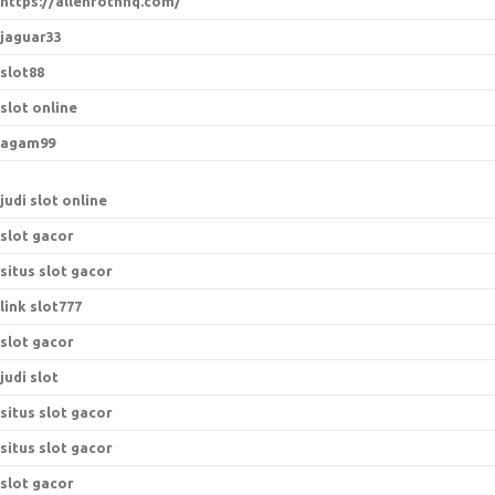
https://allenrothhq.com/
jaguar33
slot88
slot online
agam99
judi slot online
slot gacor
situs slot gacor
link slot777
slot gacor
judi slot
situs slot gacor
situs slot gacor
slot gacor