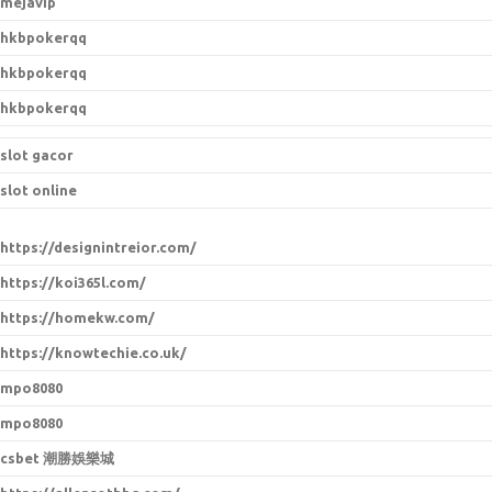
mejavip
hkbpokerqq
hkbpokerqq
hkbpokerqq
slot gacor
slot online
https://designintreior.com/
https://koi365l.com/
https://homekw.com/
https://knowtechie.co.uk/
mpo8080
mpo8080
csbet 潮勝娛樂城