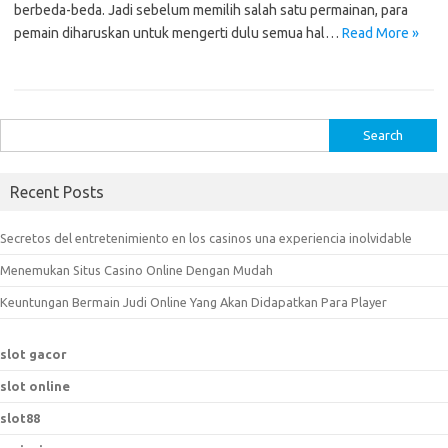
berbeda-beda. Jadi sebelum memilih salah satu permainan, para
pemain diharuskan untuk mengerti dulu semua hal…
Read More »
S
e
a
Recent Posts
r
c
Secretos del entretenimiento en los casinos una experiencia inolvidable
h
Menemukan Situs Casino Online Dengan Mudah
f
o
Keuntungan Bermain Judi Online Yang Akan Didapatkan Para Player
r
:
slot gacor
slot online
slot88