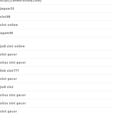
https://allenrothhq.com/
jaguar33
slot88
slot online
agam99
judi slot online
slot gacor
situs slot gacor
link slot777
slot gacor
judi slot
situs slot gacor
situs slot gacor
slot gacor