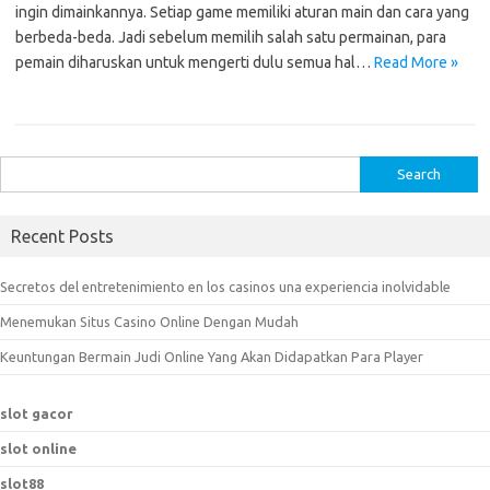
ingin dimainkannya. Setiap game memiliki aturan main dan cara yang
berbeda-beda. Jadi sebelum memilih salah satu permainan, para
pemain diharuskan untuk mengerti dulu semua hal…
Read More »
S
e
a
Recent Posts
r
c
Secretos del entretenimiento en los casinos una experiencia inolvidable
h
Menemukan Situs Casino Online Dengan Mudah
f
o
Keuntungan Bermain Judi Online Yang Akan Didapatkan Para Player
r
:
slot gacor
slot online
slot88