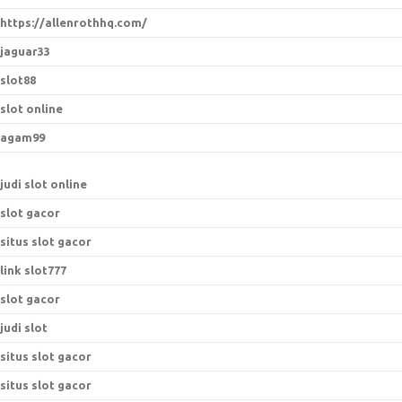
https://allenrothhq.com/
jaguar33
slot88
slot online
agam99
judi slot online
slot gacor
situs slot gacor
link slot777
slot gacor
judi slot
situs slot gacor
situs slot gacor