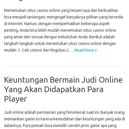
Menemukan situs casino online yang terpercaya dan berkualitas
bisa menjadi tantangan, mengingat banyaknya pilihan yang tersedia
di internet. Namun, dengan memperhatikan beberapa aspek
penting, Anda bisa lebih mudah menemukan situs casino online
yang aman dan sesuai dengan kebutuhan Anda. Berikut adalah
langkah-langkah untuk menemukan situs casino online dengan
mudah: 1. Cek Lisensi dan Regulasi 2.…
Read More »
Keuntungan Bermain Judi Online
Yang Akan Didapatkan Para
Player
Judi online adalah permainan yang fenomenal saat ini. Banyak orang
memainkan game ini karena kemudahan dan keuntungan yang ada di
dalamnya. Para pemain bisa memilih sendiri jenis game apa yang