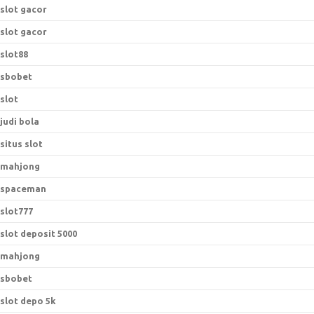
slot gacor
slot gacor
slot88
sbobet
slot
judi bola
situs slot
mahjong
spaceman
slot777
slot deposit 5000
mahjong
sbobet
slot depo 5k