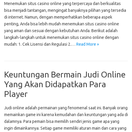
Menemukan situs casino online yang terpercaya dan berkualitas
bisa menjadi tantangan, mengingat banyaknya pilihan yang tersedia
di internet. Namun, dengan memperhatikan beberapa aspek
penting, Anda bisa lebih mudah menemukan situs casino online
yang aman dan sesuai dengan kebutuhan Anda. Berikut adalah
langkah-langkah untuk menemukan situs casino online dengan
mudah: 1. Cek Lisensi dan Regulasi 2.…
Read More »
Keuntungan Bermain Judi Online
Yang Akan Didapatkan Para
Player
Judi online adalah permainan yang fenomenal saat ini. Banyak orang
memainkan game ini karena kemudahan dan keuntungan yang ada di
dalamnya. Para pemain bisa memilih sendiri jenis game apa yang
ingin dimainkannya. Setiap game memiliki aturan main dan cara yang