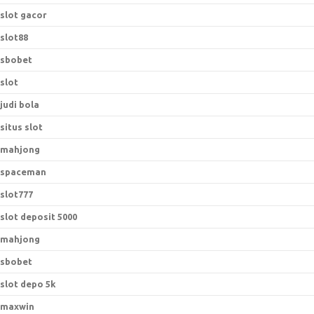
slot gacor
slot88
sbobet
slot
judi bola
situs slot
mahjong
spaceman
slot777
slot deposit 5000
mahjong
sbobet
slot depo 5k
maxwin