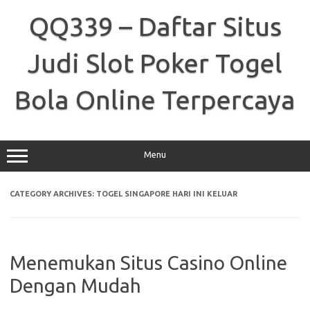
Skip
to
QQ339 – Daftar Situs
content
Judi Slot Poker Togel
Bola Online Terpercaya
Menu
CATEGORY ARCHIVES:
TOGEL SINGAPORE HARI INI KELUAR
Menemukan Situs Casino Online
Dengan Mudah