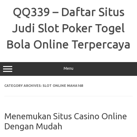
Skip
to
QQ339 – Daftar Situs
content
Judi Slot Poker Togel
Bola Online Terpercaya
Menu
CATEGORY ARCHIVES:
SLOT ONLINE MAHA168
Menemukan Situs Casino Online
Dengan Mudah