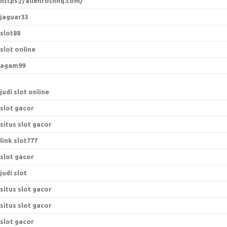
https://allenrothhq.com/
jaguar33
slot88
slot online
agam99
judi slot online
slot gacor
situs slot gacor
link slot777
slot gacor
judi slot
situs slot gacor
situs slot gacor
slot gacor