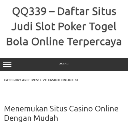
Skip
to
QQ339 – Daftar Situs
content
Judi Slot Poker Togel
Bola Online Terpercaya
Menu
CATEGORY ARCHIVES:
LIVE CASINO ONLINE 61
Menemukan Situs Casino Online
Dengan Mudah