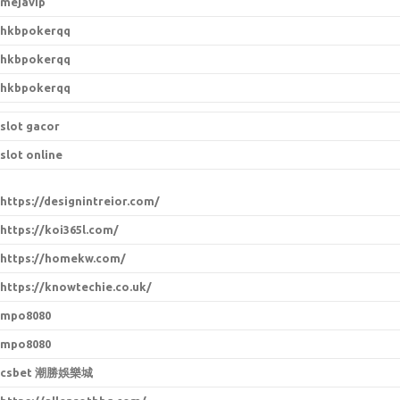
mejavip
hkbpokerqq
hkbpokerqq
hkbpokerqq
slot gacor
slot online
https://designintreior.com/
https://koi365l.com/
https://homekw.com/
https://knowtechie.co.uk/
mpo8080
mpo8080
csbet 潮勝娛樂城